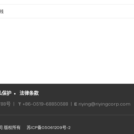
线
私保护
•
法律条款
88号
|
+86-0519-68850588 |
riying@riyingcorp.com
T
E
公司 版权所有
苏ICP备05061209号-2